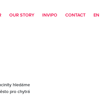
R
OUR STORY
INVIPO
CONTACT
EN
ncinity hledáme
ěsto pro chytrá