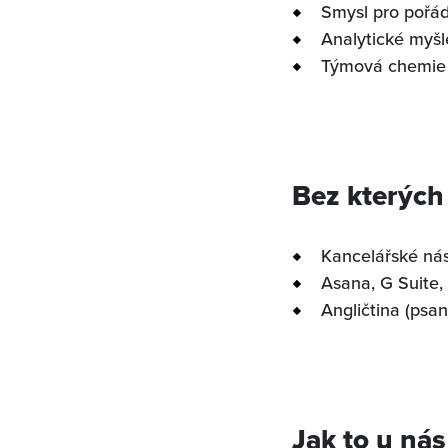
Smysl pro pořá
Analytické myšl
Týmová chemie 
Bez kterých
Kancelářské nás
Asana, G Suite,
Angličtina (psan
Jak to u nás