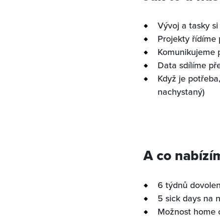
Vývoj a tasky s
Projekty řídíme 
Komunikujeme př
Data sdílíme pře
Když je potřeba
nachystaný)
A co nabízí
6 týdnů dovolen
5 sick days na 
Možnost home of