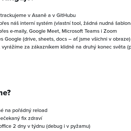
i trackujeme v Asaně a v GitHubu
přes náš interní systém (vlastní tool, žádná nudná šablon
es e-maily, Google Meet, Microsoft Teams i Zoom
s Google (drive, sheets, docs – ať jsme všichni v obraze)
, vyrážíme za zákazníkem klidně na druhý konec světa (p
me?
é na pořádný reload
nečekaný fix zdraví
fice 2 dny v týdnu (debug i v pyžamu)