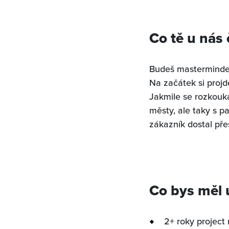
Co tě u nás
Budeš masterminder 
Na začátek si proj
Jakmile se rozkouká
městy, ale taky s pa
zákazník dostal přes
Co bys měl
2+ roky projec