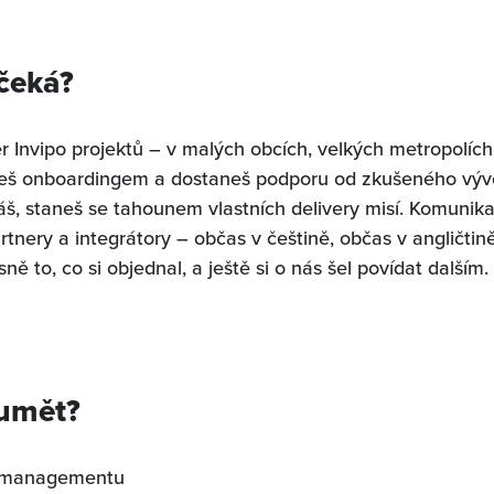
 čeká?
Invipo projektů – v malých obcích, velkých metropolích,
deš onboardingem a dostaneš podporu od zkušeného výv
š, staneš se tahounem vlastních delivery misí. Komunika
rtnery a integrátory – občas v češtině, občas v angličtin
ně to, co si objednal, a ještě si o nás šel povídat dalším.
 umět?
t managementu