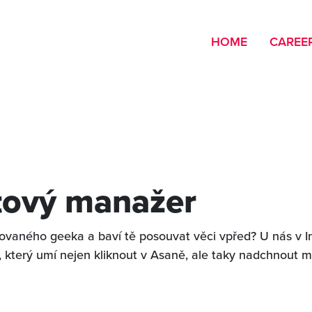
HOME
CAREE
tový manažer
ovaného geeka a baví tě posouvat věci vpřed? U nás v I
který umí nejen kliknout v Asaně, ale taky nadchnout m