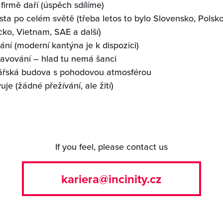
 firmě daří (úspěch sdílíme)
sta po celém světě (třeba letos to bylo Slovensko, Polsk
cko, Vietnam, SAE a další)
ní (moderní kantýna je k dispozici)
ravování – hlad tu nemá šanci
ářská budova s pohodovou atmosférou
uje (žádné přežívání, ale žití)
If you feel, please contact us
kariera@incinity.cz