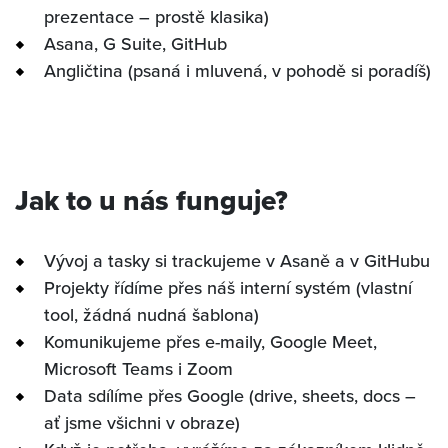
В НАЧАЛО
prezentace – prostě klasika)
Asana, G Suite, GitHub
КАРЬЕРА
Angličtina (psaná i mluvená, v pohodě si poradíš)
НАША ИСТОРИЯ
INVIPO
Jak to u nás funguje?
КОНТАКТ
Vývoj a tasky si trackujeme v Asaně a v GitHubu
Projekty řídíme přes náš interní systém (vlastní
tool, žádná nudná šablona)
Komunikujeme přes e-maily, Google Meet,
Microsoft Teams i Zoom
Data sdílíme přes Google (drive, sheets, docs –
ať jsme všichni v obraze)