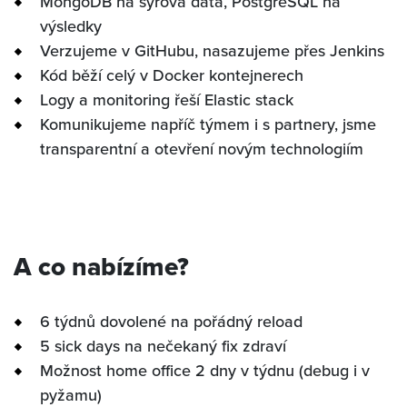
MongoDB na syrová data, PostgreSQL na
výsledky
Verzujeme v GitHubu, nasazujeme přes Jenkins
Kód běží celý v Docker kontejnerech
Logy a monitoring řeší Elastic stack
Komunikujeme napříč týmem i s partnery, jsme
transparentní a otevření novým technologiím
A co nabízíme?
6 týdnů dovolené na pořádný reload
5 sick days na nečekaný fix zdraví
Možnost home office 2 dny v týdnu (debug i v
pyžamu)