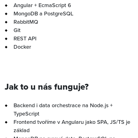
Angular + EcmaScript 6
MongoDB a PostgreSQL
В НАЧАЛО
RabbitMQ
Git
КАРЬЕРА
REST API
Docker
НАША ИСТОРИЯ
INVIPO
Jak to u nás funguje?
КОНТАКТ
Backend i data orchestrace na Node.js +
TypeScript
Frontend tvoříme v Angularu jako SPA, JS/TS je
základ