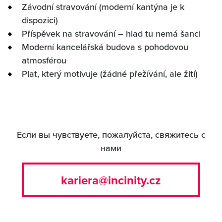
Závodní stravování (moderní kantýna je k
dispozici)
Příspěvek na stravování – hlad tu nemá šanci
Moderní kancelářská budova s pohodovou
atmosférou
Plat, který motivuje (žádné přežívání, ale žití)
Если вы чувствуете, пожалуйста, свяжитесь с
нами
kariera@incinity.cz