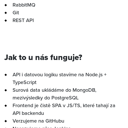
В НАЧАЛО
RabbitMQ
Git
КАРЬЕРА
REST API
НАША ИСТОРИЯ
INVIPO
Jak to u nás funguje?
КОНТАКТ
API i datovou logiku stavíme na Node.js +
TypeScript
Surová data ukládáme do MongoDB,
mezivýsledky do PostgreSQL
Frontend je čistě SPA v JS/TS, které tahají za
API backendu
Verzujeme na GitHubu