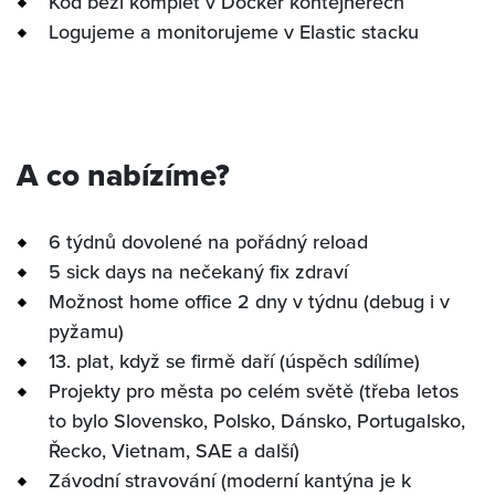
Kód běží komplet v Docker kontejnerech
Logujeme a monitorujeme v Elastic stacku
A co nabízíme?
6 týdnů dovolené na pořádný reload
5 sick days na nečekaný fix zdraví
Možnost home office 2 dny v týdnu (debug i v
pyžamu)
13. plat, když se firmě daří (úspěch sdílíme)
Projekty pro města po celém světě (třeba letos
to bylo Slovensko, Polsko, Dánsko, Portugalsko,
Řecko, Vietnam, SAE a další)
Závodní stravování (moderní kantýna je k