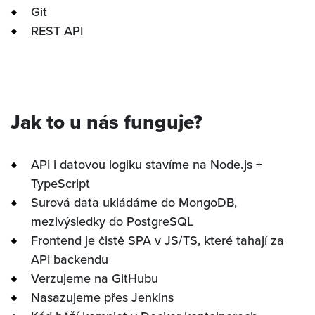
Git
CARRERA
REST API
NUESTRA HISTORIA
INVIPO
Jak to u nás funguje?
CONTACTO
API i datovou logiku stavíme na Node.js +
TypeScript
Surová data ukládáme do MongoDB,
mezivýsledky do PostgreSQL
Frontend je čistě SPA v JS/TS, které tahají za
API backendu
Verzujeme na GitHubu
Nasazujeme přes Jenkins