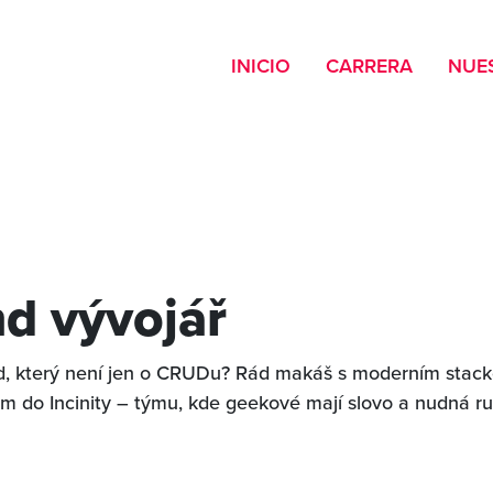
INICIO
CARRERA
NUE
d vývojář
, který není jen o CRUDu? Rád makáš s moderním stack
ám do Incinity – týmu, kde geekové mají slovo a nudná r