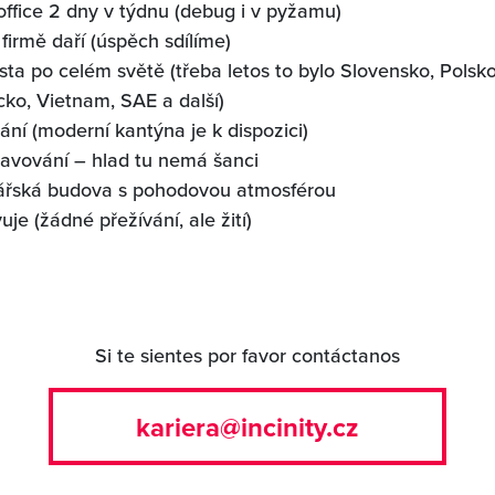
fice 2 dny v týdnu (debug i v pyžamu)
 firmě daří (úspěch sdílíme)
sta po celém světě (třeba letos to bylo Slovensko, Polsk
cko, Vietnam, SAE a další)
ní (moderní kantýna je k dispozici)
ravování – hlad tu nemá šanci
ářská budova s pohodovou atmosférou
uje (žádné přežívání, ale žití)
Si te sientes por favor contáctanos
kariera@incinity.cz