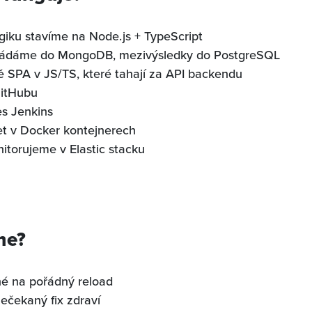
ogiku stavíme na Node.js + TypeScript
ládáme do MongoDB, mezivýsledky do PostgreSQL
tě SPA v JS/TS, které tahají za API backendu
itHubu
s Jenkins
t v Docker kontejnerech
torujeme v Elastic stacku
me?
é na pořádný reload
nečekaný fix zdraví