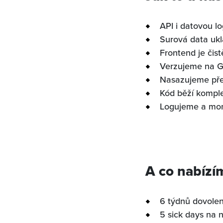
API i datovou l
Surová data uk
Frontend je čis
Verzujeme na G
Nasazujeme pře
Kód běží komple
Logujeme a moni
A co nabízí
6 týdnů dovolen
5 sick days na 