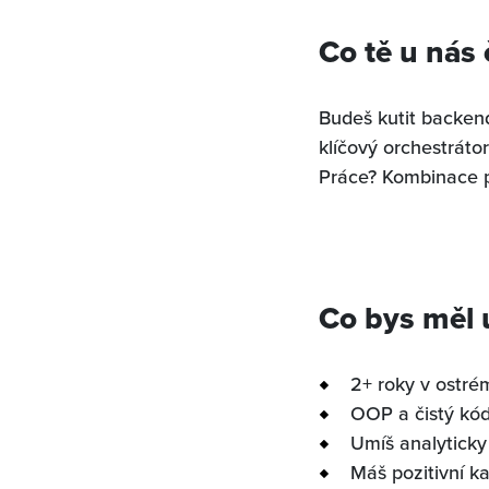
Co tě u nás
Budeš kutit backend
klíčový orchestráto
Práce? Kombinace 
Co bys měl
2+ roky v ostré
OOP a čistý kód
Umíš analyticky
Máš pozitivní ka