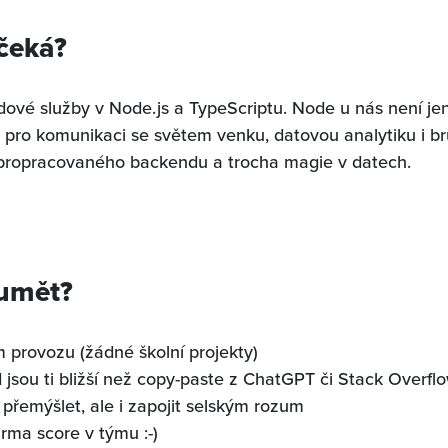
 čeká?
ové služby v Node.js a TypeScriptu. Node u nás není jen
r pro komunikaci se světem venku, datovou analytiku i br
propracovaného backendu a trocha magie v datech.
 umět?
m provozu (žádné školní projekty)
 jsou ti bližší než copy-paste z ChatGPT či Stack Overfl
 přemýšlet, ale i zapojit selským rozum
rma score v týmu :-)