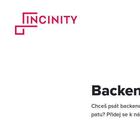
Backen
Chceš psát backend
patu? Přidej se k n