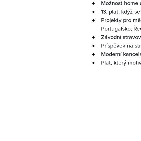
Možnost home of
13. plat, když se
Projekty pro mě
Portugalsko, Ře
Závodní stravová
Příspěvek na st
Moderní kancel
Plat, který motiv