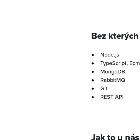
Bez kterých
Node.js
TypeScript, Ecm
MongoDB
RabbitMQ
Git
REST API
Jak to u nás